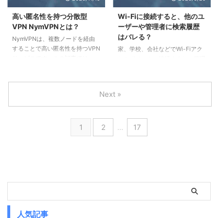
Surfsharkは安全？ Surfshafeと
す。 VPNBookとは VPNBookの
は 「SurfShark」は、オランダを
概要と、3つの接続方式、安全性
高い匿名性を持つ分散型
Wi-Fiに接続すると、他のユ
拠点とする「Surfshark B.V.」が
と危険性について解説します。
VPN NymVPNとは？
ーザーや管理者に検索履歴
提供するVPNサービスで、アンチ
概要 「VPNBook」は、アカウン
はバレる？
NymVPNは、複数ノードを経由
ウイルスや広告ブロ ...
ト登録不要、完全無料で利用でき
することで高い匿名性を持つVPN
家、学校、会社などでWi-Fiアク
るVPNサービスです。 通信量の
サービスです。この記事では、
セスポイントに接続すると、管理
制限もありません。 独自ア ...
NymVPNの仕組みと、一般的な
者はどこまでわかるのでしょう
VPN、Torとの違い、実際に使っ
か。検索履歴はバレるでしょう
てみた感想をご紹介します。
か。この記事では、Wi-Fiに接続
Next »
NymVPNの仕組み NymVPNとは
した時に管理者が確認できるこ
NymVPNの料金 普通のVPNとの
と・できないこと、Wi-Fiとは関
違い Torとの違い NymVPNの安
係がなく管理者が確認できること
1
2
…
17
全性 NymVPNの危険性 NymVPN
について解説します。また無料
とは 「NymVPN」は、スイスの
Wi-Fiは何が危険なのか、VPN接
「Nym Technologies」が提供す
続すると何が安全なのかについて
るVPNサービスで、「mixnet」
も解説します。 Wi-Fiに接続する
という分散ネットワークにより高
と検索履歴はバレる？ Wi-Fiアク
い匿名性を実現していること ...
セスポイントの管理者が取得でき
る情報と、できない情報について
解説します。 ネットワーク管理
者が確認 ...
人気記事