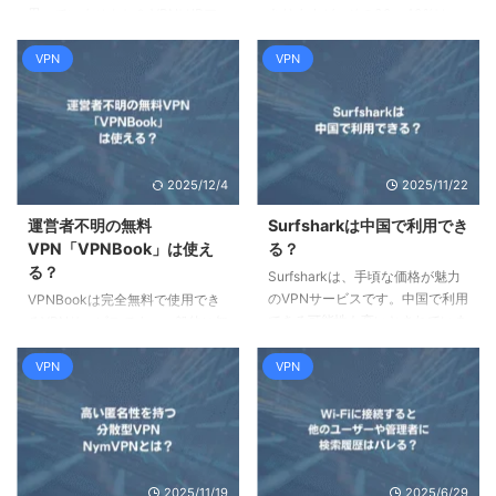
思っていませんか？ VPNはIPア
ありますが、その30～40%は、
ドレスを隠し、通信を暗号化する
イスラエル系企業であるKape
強力なツールです。しかし、VPN
Technologies社の傘下にあると
VPN
VPN
を使えばに匿名になれる、という
されています。また、多くのVPN
ことにはなりません。使い方や選
レビューサイトやアフィリエイト
ぶVPNによっては、思わぬところ
プログラムがイスラエルによって
から身元や行動が漏れることがあ
運営されており、これらのイスラ
ります。 この記事では、VPNを
エル系VPNサービスを高く評価し
2025/12/4
2025/11/22
使っていても「バレる」ことがあ
ています。 イスラエル系VPNサ
る理由を、バレる相手別に5つ整
ービスが駄目かと言われると、分
運営者不明の無料
Surfsharkは中国で利用でき
理します。そして、それぞれの対
かりません。実際に性能は良いよ
VPN「VPNBook」は使え
る？
策として何が必要かを具体的に解
うです。 ただし、イスラエルは
る？
Surfsharkは、手頃な価格が魅力
説します。 この記事でわかるこ
スパイ技術が発達しており、アメ
のVPNサービスです。中国で利用
VPNBookは完全無料で使用でき
と VPNがバレる相手は「4種類」
リカの諜報機関とも密接に関係し
できる可能性も高いとされていま
るVPNサービスです。一般的に無
DNSリーク、WebRTCリークと
ています。なるべくであれば使わ
す。しかし実際のところ、利用で
料VPNを使用することは危険と言
は何か、 ...
ないほう ...
きないことも多いようで、安定し
われていますが、VPNBookは専
VPN
VPN
て利用するには、VPNよりも
用アプリを提供していないため、
ahamo等の国際ローミングをお
危険とも言い切れないという状況
すすめします。 中国でも利用で
となっています。この記事では、
きるVPN Surfsharkとは
VPNBookの概要と、接続方法、
Surfshafeとは 機能 料金プラン
安全か危険かについて解説しま
2025/11/19
2025/6/29