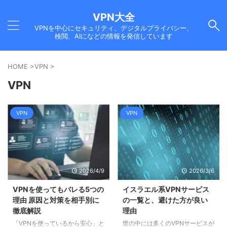
VPN大全
VPNを中心にセキュリティ、デジタルプライバシー、
検閲、AIになどの情報を発信しています
HOME
>
VPN
>
VPN
VPN
VPN
2026/4/9
2026/3/6
VPNを使ってもバレる5つの
イスラエル系VPNサービス
理由 原因と対策を相手別に
の一覧と、避けた方が良い
徹底解説
理由
「VPNを使っているから安心」と
世の中には多くのVPNサービスが