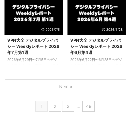
制 イギリス政府、VPNを規制し
Windowsの固有ID「GDID」が容
ないことを明言 イギリス政府
疑者の逮捕根拠に 米司法省
が、VPNを規制しない方針を正式
（DOJ）が、FBIとフィンランド
に表明しました。 技術担当大臣
国家捜査局の協力のもと、世界最
のリズ・ケンダル氏が7月15日の
大級のサイバー犯罪組織
2026/7/5
2026/6/28
議会向け書面声明で「VPNには正
「Scattered Spider」の一員とさ
当なプライバシーおよびセキュリ
れる19歳の容疑者を逮捕しまし
VPN大全 デジタルプライバ
VPN大全 デジタルプライバ
ティ上の用途がある」として年齢
た。同組織は1億ドルを超える金
シー Weeklyレポート 2026
シー Weeklyレポート 2026
制限や禁止を行わないと明言し、
額を恐喝してきたとされていま
年7月第1週
年6月第4週
オンライン安全担当大臣のカニシ
す。 注目を集めているのは、立
2026年6月29日〜7月5日のデジ
2026年6月22日〜6月28日のデジ
ュカ・ナラヤン氏もBBCの番組で
件の決め手のひとつがMicrosoft
タルプライバシー関連ニュースを
タルプライバシー関連ニュースを
「私たちはVPNを制限しないこと
の「GDID（Global De ...
まとめてお届けします。 ヘッド
まとめてお届けします。 ヘッド
を決めた」 ...
ライン VPN・インターネット規
ライン セキュリティ・ホームネ
制 インド、VPN事業者に国内拠
ットワーク LG・Samsungのスマ
Next »
点の設置を義務付ける法整備を検
ートTVアプリの多くに「住宅用
討 インド政府が、VPN事業者に
プロキシ」SDK セキュリティ企
対してインド国内へのオフィス設
業Spurが、LGとSamsungのスマ
1
2
3
…
49
置と、政府との連絡役となるコン
ートTVアプリ6,038本を調査した
プライアンス担当者の任命を義務
ところ、その34%にあたる2,058
付ける法的枠組みの策定を進めて
本から住宅用プロキシSDKが検出
いることが明らかになりました。
されました。これは、テレビを経
違反した場合には、現地従業員へ
由して見ず知らずの他人のインタ