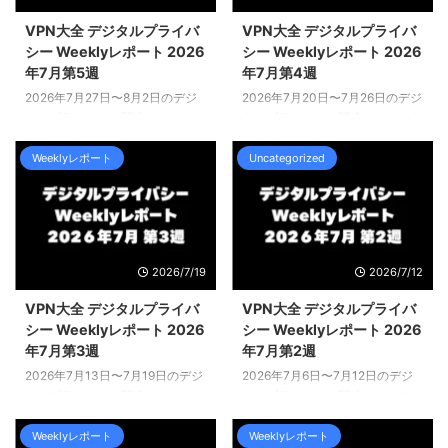
VPN大全 デジタルプライバ
VPN大全 デジタルプライバ
シー Weeklyレポート 2026
シー Weeklyレポート 2026
年7月第5週
年7月第4週
2026年7月27日〜8月2日のデジ
2026年7月20日〜7月26日のデジ
タルプライバシー関連ニュースを
タルプライバシー関連ニュースを
まとめてお届けします。 ヘッド
まとめてお届けします。 ヘッド
ライン VPN・インターネット規
ライン 年齢確認・SNS規制 フラ
Weeklyレポート
Uncategorized
制 ロシア、Telegram創業者ドゥ
ンス、15歳未満のSNS利用を全
ーロフ氏をテロ活動幇助の容疑で
面禁止する法案を可決 EU加盟
起訴 ロシア連邦保安庁（FSB）
国で初 フランス議会の両院が7月
は7月29日、Telegram創業者のパ
21日、15歳未満の子どもによる
ベル・ドゥーロフ氏をテロ活動幇
SNS利用を全面的に禁止する法案
2026/7/19
2026/7/12
助の容疑で起訴し、国際指名手配
を可決しました。SNSへの包括的
リストに掲載すると発表しまし
な禁止令を成立させたのはEU加
VPN大全 デジタルプライバ
VPN大全 デジタルプライバ
た。 FSBと国家捜査委員会は、
盟国では初めてです。法案には高
シー Weeklyレポート 2026
シー Weeklyレポート 2026
Telegram上で人気の出会い系チ
校での携帯電話の使用禁止も盛り
年7月第3週
年7月第2週
ャットボット「Daivinchik/Leo」
込まれています。 マクロン政権
2026年7月13日〜7月19日のデジ
2026年7月6日〜7月12日のデジ
がウクライナの特務機関による勧
は9月の新学期からの施行を目指
タルプライバシー関連ニュースを
タルプライバシー関連ニュースを
誘に悪用され ...
していますが、予定どおりに進む
まとめてお届けします。 ヘッド
まとめてお届けします。 ヘッド
可能性は ...
ライン VPN・インターネット規
ライン 監視・プライバシー
Weeklyレポート
Weeklyレポート