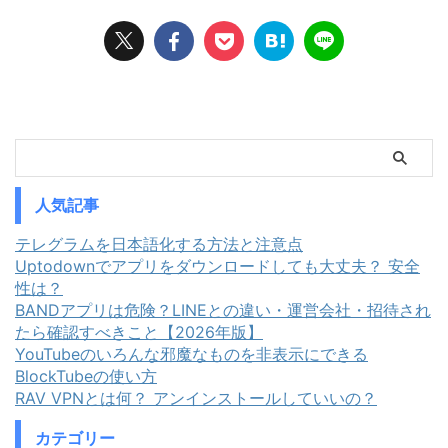
の禁錮刑を含む刑事罰も検討され
ーネット通信を中継させ、その家
ています。 インドは2022年に、
庭の住宅用IPアドレスを「正規の
VPN事業者に顧客の氏名・メール
家庭のIP」とし ...
アドレス・電 ...
人気記事
テレグラムを日本語化する方法と注意点
Uptodownでアプリをダウンロードしても大丈夫？ 安全
性は？
BANDアプリは危険？LINEとの違い・運営会社・招待され
たら確認すべきこと【2026年版】
YouTubeのいろんな邪魔なものを非表示にできる
BlockTubeの使い方
RAV VPNとは何？ アンインストールしていいの？
カテゴリー