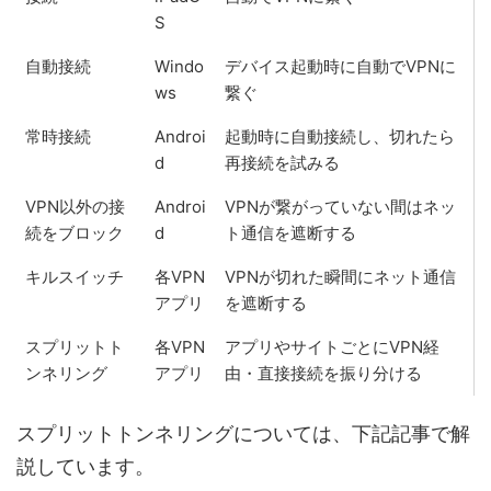
S
自動接続
Windo
デバイス起動時に自動でVPNに
ws
繋ぐ
常時接続
Androi
起動時に自動接続し、切れたら
d
再接続を試みる
VPN以外の接
Androi
VPNが繋がっていない間はネッ
続をブロック
d
ト通信を遮断する
キルスイッチ
各VPN
VPNが切れた瞬間にネット通信
アプリ
を遮断する
スプリットト
各VPN
アプリやサイトごとにVPN経
ンネリング
アプリ
由・直接接続を振り分ける
スプリットトンネリングについては、下記記事で解
説しています。