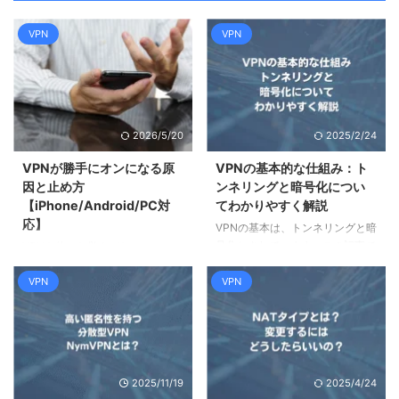
VPN
VPN
2026/5/20
2025/2/24
VPNが勝手にオンになる原
VPNの基本的な仕組み：ト
因と止め方
ンネリングと暗号化につい
【iPhone/Android/PC対
てわかりやすく解説
応】
VPNの基本は、トンネリングと暗
号化とされています。この記事で
VPNを使った覚えがないのに、
は、トンネリングと暗号化の仕組
iPhoneやAndroidの設定画面に
みについて、概念がわかるよう
VPN
VPN
「VPN」と表示されている。オフ
に、なるべく分かりやすく図解し
にしても、気づくとまたオンに戻
ていきます。 ポイント トンネリ
っている。 この記事では、VPN
ングとは カプセル化とは 共通鍵
が勝手にオンになる原因を「なぜ
暗号とは 公開鍵暗号とは VPNの
そうなるのか」から解説し、
トンネリングの仕組み トンネリ
iPhone・Android・Windows・
2025/11/19
2025/4/24
ングとカプセル化、そしてネット
Macそれぞれの止め方を具体的な