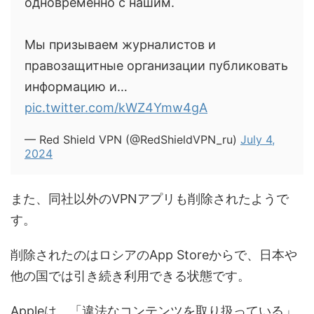
одновременно с нашим.
Мы призываем журналистов и
правозащитные организации публиковать
информацию и…
pic.twitter.com/kWZ4Ymw4gA
— Red Shield VPN (@RedShieldVPN_ru)
July 4,
2024
また、同社以外のVPNアプリも削除されたようで
す。
削除されたのはロシアのApp Storeからで、日本や
他の国では引き続き利用できる状態です。
Appleは、「違法なコンテンツを取り扱っている」