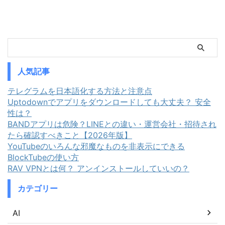
履歴を破棄するノーログポリシー
Android向け有料VPN30個につい
にかか ...
て、詳細なセキ ...
人気記事
テレグラムを日本語化する方法と注意点
Uptodownでアプリをダウンロードしても大丈夫？ 安全
性は？
BANDアプリは危険？LINEとの違い・運営会社・招待され
たら確認すべきこと【2026年版】
YouTubeのいろんな邪魔なものを非表示にできる
BlockTubeの使い方
RAV VPNとは何？ アンインストールしていいの？
カテゴリー
AI