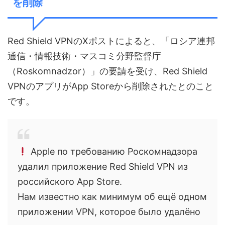
を削除
Red Shield VPNのXポストによると、「ロシア連邦
通信・情報技術・マスコミ分野監督庁
（Roskomnadzor）」の要請を受け、Red Shield
VPNのアプリがApp Storeから削除されたとのこと
です。
Apple по требованию Роскомнадзора
удалил приложение Red Shield VPN из
российского App Store.
Нам известно как минимум об ещё одном
приложении VPN, которое было удалёно