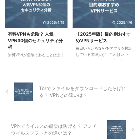
す。 ポイント ダークウェブとは
評判についてご紹介しています。
「Googleダークウェブレポー
ポイント PrivadoVPNの特徴と料
ト」と「あなたに関する検索結
金プランの違い iOS、Android、
2025/4/19
2025/4/6
果」の違い Googleダークウェブ
Windowsアプリの使い方 Proton
レポートの使い方 Googleダーク
VPNとの比較 評判と感想
有料VPNも危険？ 人気
【2025年版】目的別おすす
ウェブレポートの概要 ダークウ
PrivadoVPNの機能と料金
VPN30個のセキュリティ分
めVPNサービス
ェブとは何か、Googleダークウ
PrivadoVPNの基本機能と、プラ
析
毎日いろいろなVPNアプリを検証
ェブレポートとはどのような機能
ンの違いについてご紹介します。
している管理人が、これはいい！
無料VPNが危険であることはよく
か、今までと何が変わったのかに
PrivadoVP ...
と思ったサービスを、目的別にご
知られていますが、有料だから安
ついて解説します。 Googleダー
紹介します。すべて自信を持って
全ということにはなりません。こ
クウェ ...
おすすめできます。 ポイント 有
の記事では、TOP10VPNのセキ
料のおすすめVPNサービス 無料
ュリティ分析結果を元に、危険な
のおすすめVPNサービス VPN以
VPN、安全なVPNをご紹介しま
Torでファイルをダウンロードしたらばれ
外のおすすめサービス 有料おす
す。 ポイント 有料VPNアプリの
る？ VPNとの違いは？
すめVPN 3選 匿名性、中国から
セキュリティ分析 使うべきでな
日本、セキュリティの観点から3
いVPN 安全が確認されたVPN こ
つおすすめVPNサービスをご紹介
の記事の目的 本記事の目的と、
します。 匿名性が高いVPNを使
無料VPNがなぜ危険なのかについ
いたい 匿名性を重視するなら
て解説します。 概要 VPNレビュ
VPNでウイルスの感染は防げる？ アンチ
ば、NordVPNがおすすめです。
ーサイトTOP10VPNが、Google
ウイルスソフトとの違いは？
VPNの匿名性は、運営会社が接続
Playストアで最も人気のある