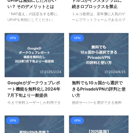
UPnPは無効にした方がい
トルコがインスタグラムに
い？ そのデメリットとは
続きロブロックスを禁止
「NAT超え」の設定をする際に、
トルコ政府は、若年層に人気のゲ
UPnPを有効にしてください、
ームプラットフォームであるロブ
UPnPを無効にしてください、と
ロックスへのアクセスを禁止しま
真逆のことを指示されることがあ
した。 トルコ政府がロブロック
ります。UPnPとは何なのでしょ
スへのアクセスが禁止する 2024
VPN
VPN
うか。この記事ではUPnPの仕組
年8月に入り、トルコ政府がイン
みと利用目的、なぜUPnPは危な
スタグラムへのアクセスを禁止し
いと言われるのかについて、わか
たことが話題となっていますが、
りやすく解説しています。また、
そのわずか数日後に、今度は若年
特にUPnPが問題となるゲーム機
層に人気のゲームであるロブロッ
2025/2/24
2024/8/25
において、無効にするとどうなる
クスが禁止となりました。 イン
のかについても解説しています。
スタグラムが禁止されたのは、
Googleがダークウェブレポ
無料でも10ヵ国から選択で
ポイント UPnPの機能と役割
Meta社とトルコ政府の政治的姿
ート機能を無料化し2024年
きるPrivadoVPNの評判と使
UPnPの脆弱性 ゲームとUPnPの
勢の違いによるものですが、ロブ
7月下旬より一般提供
い方
関係 UPnPを無効にした場合の影
ロックはそれとは関係がないよう
今まで有料ユーザーしか利用でき
接続サーバーを選択できる無料
響 UPnPのメリット・デメリット
です。 ロブロックスは、ユーザ
なかったダークウェブレポート機
VPNサービスを探しているのであ
...
ーが作成したコンテンツを配 ...
能が、無料化され、誰でも利用で
れば、PrivadoVPNがおすすめで
きるようになります。この記事で
す。この記事では、PrivadoVPN
VPN
VPN
は、そもそもダークウェブとは何
の基本的な使い方と、料金プラン
かから、わかりやすく解説しま
の違い、Proton VPNとの比較、