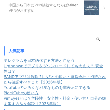
概要 Astrill VPNの機能と料金に
勝手にオンになる5つの原因 VPN
中国から日本にVPN接続するならばMillen
ついて解説します。 Astrill VPN
が勝手にオンになるといっても、
VPNがおすすめ
と ...
原因はひとつではありません。ま
ずは自分がどのケースに当てはま
るかを確認しましょう。 1. オン
デマンド接続や自動接続 ...
人気記事
テレグラムを日本語化する方法と注意点
Uptodownでアプリをダウンロードしても大丈夫？ 安全
性は？
BANDアプリは危険？LINEとの違い・運営会社・招待され
たら確認すべきこと【2026年版】
YouTubeのいろんな邪魔なものを非表示にできる
BlockTubeの使い方
PimEyesとは？危険性・安全性・料金・使い方と自分の顔
を消す方法を解説【2026年版】