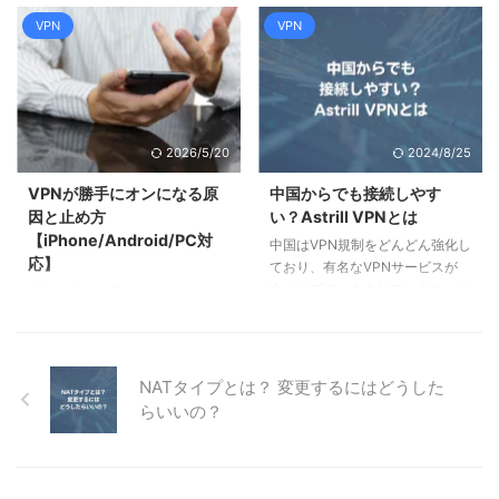
しました。 Xが検閲に反発しブラ
が、セキュリティサービスを提供
ウェアを防ぐことがで ...
ジル事業を閉鎖 2024年8月17
している会社の無料VPNであれば
VPN
VPN
日、X（旧Twitter）のオーナー兼
どうでしょうか。WARPは大手ネ
CEOであるイーロン・マスク氏
ットワーク会社のCloudflareが提
は、ブラジルの現地事業を閉鎖す
供するVPNサービスで、セキュア
ることを発表しました。 X社によ
DNSもセットになったもので
ると、ブラジルの最高裁判所のア
す。この記事では、WARPの特徴
2026/5/20
2024/8/25
レクサンドル・デ・モラエス
と、向いている作業、向いていな
（Alexandre de Moraes）氏は、
い作業、安全性について、わかり
VPNが勝手にオンになる原
中国からでも接続しやす
特定の情報を拡散するアカウント
やすく解説しています。 ポイン
因と止め方
い？Astrill VPNとは
の停止を求めており、この命令に
ト 1.1.1.1とWARPの関係 WARPの
【iPhone/Android/PC対
中国はVPN規制をどんどん強化し
従わない場合は逮捕すると述べた
使い方 WARPの利点・欠点
応】
ており、有名なVPNサービスが
としています。 イーロン・マス
WARPは安全か Cloudflare WARP
次々とブロックされています。そ
VPNを使った覚えがないのに、
...
の安全性と ...
んな中でもつながりやすいとされ
iPhoneやAndroidの設定画面に
るのがAstrill VPNです。この記事
「VPN」と表示されている。オフ
では、Astrill VPNの機能と特徴、
にしても、気づくとまたオンに戻
なぜ中国の検閲を回避できるのか
っている。 この記事では、VPN
NATタイプとは？ 変更するにはどうした
について、わかりやすく解説して
が勝手にオンになる原因を「なぜ
らいいの？
います。 ポイント Astrill VPNの
そうなるのか」から解説し、
特徴 中国のグレートファイアウ
iPhone・Android・Windows・
ォールとVPN規制 検閲回避に特
Macそれぞれの止め方を具体的な
化したStealthVPN Astrill VPNの
手順つきで紹介します。 VPNが