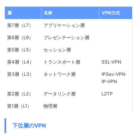
層
名称
VPN方式
第7層（L7）
アプリケーション層
第6層（L6）
プレゼンテーション層
第5層（L5）
セッション層
第4層（L4）
トランスポート層
SSL-VPN
第3層（L3）
ネットワーク層
IPSec-VPN
IP-VPN
第2層（L2）
データリンク層
L2TP
第1層（L1）
物理層
下位層のVPN