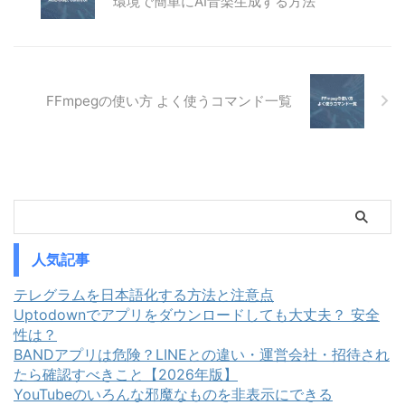
環境で簡単にAI音楽生成する方法
で、少し物足りないかもしれませ
をまとめてワンクリックで設定す
ん。この記事では、Desktop
ることができます。この記事で
Mateの特徴と、使用上の注意点
は、O&O ShutUp10++の使い方
についてご紹介します。
と注意点について解説します。ま
Desktop Mateとは 概要 推奨スペ
た、設定項目の一覧とその日本語
FFmpegの使い方 よく使うコマンド一覧
ック キャラ一覧と料金 MODでキ
訳を表にまとめました。 O&O
ャラクター変更できる？ 概要
ShutUp10++の使い方 O&O
「Desktop Mate」は、日本の
ShutUp10++とは システムの復
infiniteloo ...
元ポイントの作成 ダウンロード
...
人気記事
テレグラムを日本語化する方法と注意点
Uptodownでアプリをダウンロードしても大丈夫？ 安全
性は？
BANDアプリは危険？LINEとの違い・運営会社・招待され
たら確認すべきこと【2026年版】
YouTubeのいろんな邪魔なものを非表示にできる