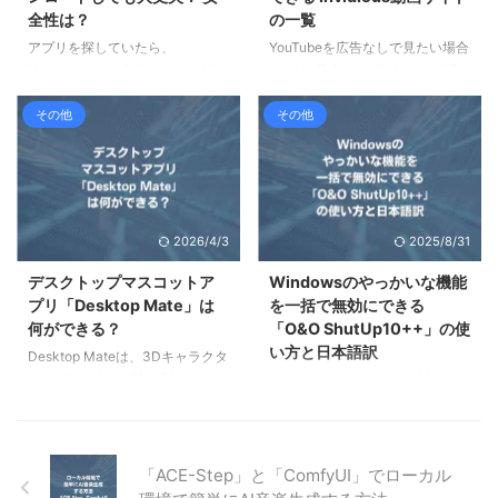
ないと言えます。 ESETは安全？
と言われているのかについて解説
全性は？
の一覧
ESETとは スロバキアは安全？
します。 CamScannerとは
アプリを探していたら、
YouTubeを広告なしで見たい場合
ESETとは 「ESET」とは、スロ
「Cam ...
Uptodownというサイトにたどり
や、YouTubeへのアクセスがブロ
バキアに拠点を ...
着いた、ということがあるかもし
ックされている場合に便利なサー
れません。Uptodownは、
ビスが、Invidiousです。
その他
その他
Androidのアプリをダウンロード
Invidiousを利用すれば、Google
できる非公式のアプリストアで
アカウントとも紐づかないので、
す。利用しても大丈夫でしょう
プライバシーも保護されます。こ
か？ この記事では、Uptodownの
の記事では、Invidiousの概要
概要と注意点について解説しま
と、動画サイトの一覧についてご
2026/4/3
2025/8/31
す。 ポイント Uptodownででき
紹介しています。 ポイント
ること 安全性と危険性 実際に使
Invidiousのメリット、デメリッ
デスクトップマスコットア
Windowsのやっかいな機能
ってみた（失敗） Uptodownとは
ト 動画サイト一覧 Invidiousとは
プリ「Desktop Mate」は
を一括で無効にできる
Uptodownの概要と、よくある質
Invidiousでできること、できな
何ができる？
「O&O ShutUp10++」の使
問について解説します。
いこと、Invidiousの類似サイト
い方と日本語訳
Desktop Mateは、3Dキャラクタ
Uptodownの概要 「Uptodown」
についてご紹介します ...
ーがデスクトップ上で動く、
Windowsでプライバシー設定を
とは、主にAndro ...
Windows専用アプリです。類似
しようとすると、設定箇所が多岐
のデスクトップマスコットアプリ
にわたる他、レジストリを直接編
に比べ、動きが滑らかで、かつ軽
集しなければいけないものもあり
量であることが特徴です。しかし
大変です。「O&O
「ACE-Step」と「ComfyUI」でローカル
現状、動くという機能しかないの
ShutUp10++」を使えば、それら