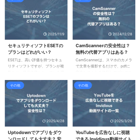
2025/11/9
2024/12/28
セキュリティソフトESETの
CamScannerの安全性は？
プランはどれがいい？
無料の代替アプリはある？
ESETは、高い評価を持つセキュ
CamScannerは、スマホのカメラ
リティソフトですが、プランが複
で文章を撮影するだけで、pdfに
数あり、提供終了となっている機
変換してくれる便利なアプリです
能も多いので、どれを選べば良い
が、中国企業ということもあり、
か分かりにくいです。またそもそ
安全性が気になるという方も多く
その他
その他
も、セキュリティソフトが必要か
います。この記事では、
という問題があります。この記事
CamScannerの代わりに使えるス
では、ESETのプラント機能の違
キャンアプリを、6つご紹介いた
いと、それが本当に必要か、別の
します。 ポイント CamScanner
機能で置き換えできないかについ
の概要 CamScannerは危険？
2025/4/28
2025/3/26
て解説します。結論として、
CamScannerの代替アプリ 6選
ESETは良い製品ではあるもの
CamScannerの安全性
Uptodownでアプリをダウ
YouTubeを広告なしに視聴
の、個人で導入するメリットは少
CamScannerの概要と、何が危険
ンロードしても大丈夫？ 安
できる Invidious動画サイト