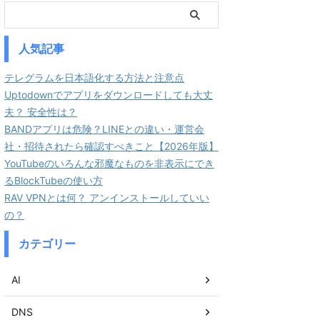
人気記事
テレグラムを日本語化する方法と注意点
Uptodownでアプリをダウンロードしても大丈
夫？ 安全性は？
BANDアプリは危険？LINEとの違い・運営会
社・招待されたら確認すべきこと【2026年版】
YouTubeのいろんな邪魔なものを非表示にでき
るBlockTubeの使い方
RAV VPNとは何？ アンインストールしていい
の？
カテゴリー
AI
DNS