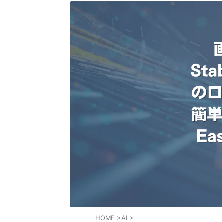
HOME
>
AI
>