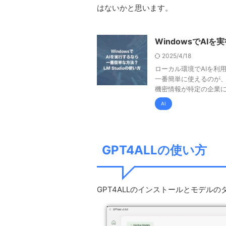
はないかと思います。
WindowsでAIを
2025/4/18
ローカル環境でAIを利
一番簡単に使えるのが、L
機密情報が特定の企業に .
AI
GPT4ALLの使い方
GPT4ALLのインストールとモデルのダ