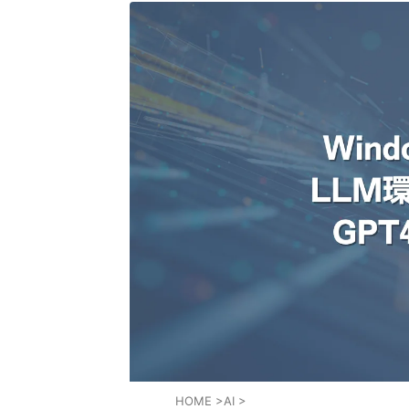
HOME
>
AI
>