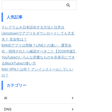
人気記事
テレグラムを日本語化する方法と注意点
Uptodownでアプリをダウンロードしても大丈
夫？ 安全性は？
BANDアプリは危険？LINEとの違い・運営会
社・招待されたら確認すべきこと【2026年版】
YouTubeのいろんな邪魔なものを非表示にでき
るBlockTubeの使い方
RAV VPNとは何？ アンインストールしていい
の？
カテゴリー
AI
DNS