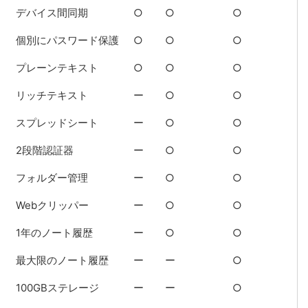
デバイス間同期
○
○
○
個別にパスワード保護
○
○
○
プレーンテキスト
○
○
○
リッチテキスト
ー
○
○
スプレッドシート
ー
○
○
2段階認証器
ー
○
○
フォルダー管理
ー
○
○
Webクリッパー
ー
○
○
1年のノート履歴
ー
○
○
最大限のノート履歴
ー
ー
○
100GBステレージ
ー
ー
○