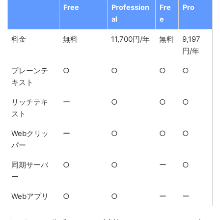
Free
Profession
Fre
Pro
al
e
料金
無料
11,700円/年
無料
9,197
円/年
プレーンテ
○
○
○
○
キスト
リッチテキ
ー
○
○
○
スト
Webクリッ
ー
○
○
○
パー
同期サーバ
○
○
ー
○
ー
Webアプリ
○
○
ー
ー