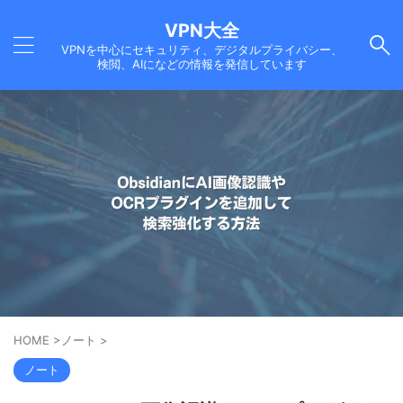
VPN大全
VPNを中心にセキュリティ、デジタルプライバシー、
検閲、AIになどの情報を発信しています
HOME
>
ノート
>
ノート