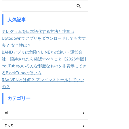
人気記事
テレグラムを日本語化する方法と注意点
Uptodownでアプリをダウンロードしても大丈
夫？ 安全性は？
BANDアプリは危険？LINEとの違い・運営会
社・招待されたら確認すべきこと【2026年版】
YouTubeのいろんな邪魔なものを非表示にでき
るBlockTubeの使い方
RAV VPNとは何？ アンインストールしていい
の？
カテゴリー
AI
DNS