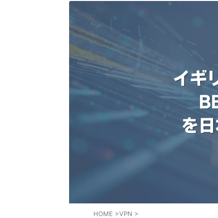
HOME
>
VPN
>