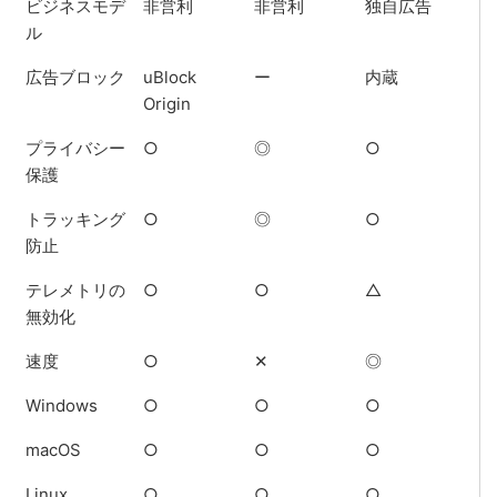
ビジネスモデ
非営利
非営利
独自広告
ル
広告ブロック
uBlock
ー
内蔵
Origin
プライバシー
○
◎
○
保護
トラッキング
○
◎
○
防止
テレメトリの
○
○
△
無効化
速度
○
✕
◎
Windows
○
○
○
macOS
○
○
○
Linux
○
○
○