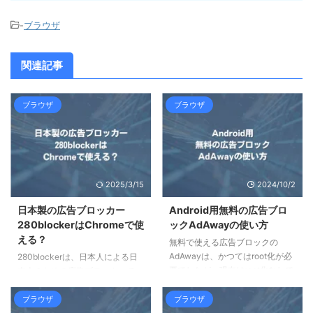
-
ブラウザ
関連記事
ブラウザ
ブラウザ
2025/3/15
2024/10/2
日本製の広告ブロッカー
Android用無料の広告ブロ
280blockerはChromeで使
ックAdAwayの使い方
える？
無料で使える広告ブロックの
AdAwayは、かつてはroot化が必
280blockerは、日本人による日
要でしたが、現在はroot化なしで
本人のための広告ブロッカーで
も使用できるようになっていま
す。画面いっぱいの広告を一掃で
す。この記事では、AdAwayを
きる他、通信量を大幅に削減でき
ブラウザ
ブラウザ
root化せずに使う方法と、ブロッ
る可能性があります。この記事で