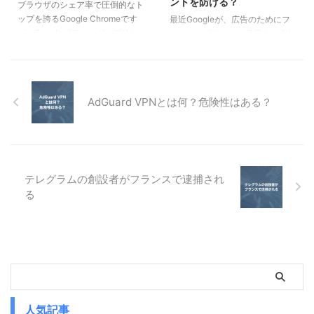
ントを防げる？
ブラウザのシェア率で圧倒的なト
料トライアル期間と安全性につい
ップを誇るGoogle Chromeです
最近Googleが、広告のためにフ
て ...
が、Googleがフィンガープリン
ィンガープリントを活用する方針
トを広告に活用する方針を発表し
を発表したことを受け、Firefox
たことで、Firefox系へ移行する
系のブラウザに注目が集まってい
動きが加速しています。その中
ます。その中でもMullvad
で、珍しい日本産のブラウザであ
Browserは、VPNで有名な
AdGuard VPNとは何？危険性はある？
るFloorpが注目されています。
MullvadとTor Projectが共同開発
Floorpはフィンガープリントの漏
したブラウザということで、匿名
洩を防ぎ、安全に使用できるでし
性を最優先にするユーザーにとっ
ょうか。結論として、Floorpはプ
ては有力な候補となっています。
ライバシー保護性能はそれほど高
この記事では、Mullvad Browser
くなく、カスタマイズ性能に特化
の概要と、本当にフィンガープリ
テレグラムの創設者がフランスで逮捕され
したブラウザと言えます。この記
ントによる特定を防ぐことができ
る
事では、Floorpの特徴について、
るのかについて解説します。 ポ
簡単にご紹介していま ...
イント なぜMullvad Browserが ...
人気記事