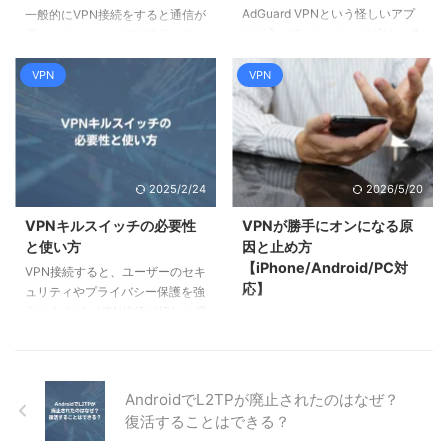
AdGuard VPNという怪しいアプ
一般的にVPN接続をすると通信が
サブネットマスクの役割 IPアド
YouTubeによる強制キャンセルの
リが入っていた、という方もいる
遅くなりますし、VPN接続してい
レスとサブ ...
内容 VPNを使ってYouTubeプレ
かもしれません。この記事では、
ると利用できないサービスもあり
ミアムを安く契約す ...
そもそもVPNとは何かを知らない
ます。そのような時にスプリット
VPN
VPN
初心者向けに、AdGuard VPNと
トンネリング機能があるVPNを利
は何か、危険性はあるのかについ
用すれば、VPN接続と直接接続を
て、わかりやすく解説していま
同時に利用でき、効率があがりま
す。 ポイント AdGuard VPNの概
す。この記事では、スプリットト
要 VPNの基本 AdGuard VPNの評
ンネリングの種類や仕組み、注意
2025/2/24
2026/5/20
価と必要性 AdGuard VPNは危険
点について、わかりやすく解説し
性のあるアプリ？ AdGuard VPN
ています。 ポイント スプリット
VPNキルスイッチの必要性
VPNが勝手にオンになる原
の概要と、VPNの機能と目的につ
トンネリングの種類と機能の分類
と使い方
因と止め方
いて解説します。 AdGuard VPN
スプリットトンネリングに関連し
【iPhone/Android/PC対
VPN接続すると、ユーザーのセキ
とは 「AdGu ...
た用語 スプリットトンネリング
応】
ュリティやプライバシー保護を強
のメリット・デメリット スプリ
化しますが、VPN接続が切れた瞬
VPNを使った覚えがないのに、
ットトンネリングの概要 スプリ
間に情報が漏洩してしまう可能性
iPhoneやAndroidの設定画面に
ットトンネリングの ...
があります。注意をしていれば防
「VPN」と表示されている。オフ
げるというものではないので、シ
にしても、気づくとまたオンに戻
ステムで保護する必要がありま
っている。 この記事では、VPN
AndroidでL2TPが廃止されたのはなぜ？
す。VPNキルスイッチ機能があれ
が勝手にオンになる原因を「なぜ
復活することはできる？
ば、VPNが切断された瞬間にイン
そうなるのか」から解説し、