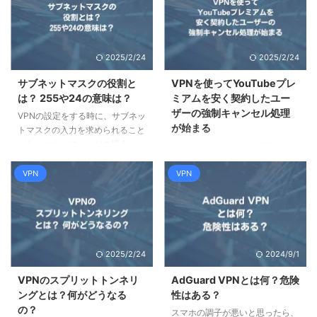
2025/2/24
2025/2/24
サブネットマスクの役割と
VPNを使ってYouTubeプレ
は？ 255や24の意味は？
ミアムを安く契約したユー
ザーの強制キャンセル処理
VPNの設定をする時に、サブネッ
が始まる
トマスクの入力を求められること
があります。ほとんどの場合
VPN接続することで、実際にユー
「255.255.255.0」や「/24」と
ザーがいる物理的な地理情報を、
なりますが、これはどういう意味
VPN
VPN
VPNサーバーが設置されている地
でしょうか。VPNはセキュリティ
理情報に置き換えることができま
のために導入することが多いの
す。これを利用して、YouTubeプ
で、その役割や仕組みを理解して
レミアムを安い国から契約する方
おくことは大切です。この記事で
法が知られていましたが、
はサブネットマスクの基本的な概
YouTubeから強制キャンセルされ
2025/2/24
2024/9/1
念から、わかりやすく解説いたし
る事例が増えてきました。この記
ます。 ポイント IPアドレスとサ
事では、VPNとYouTubeプレミア
VPNのスプリットトンネリ
AdGuard VPNとは何？危険
ブネットマスクの基本 サブネッ
ムの関係を、分かりやすく解説し
ングとは？何がどうなる
性はある？
トマスク早見表 サブネットマス
ます。 ポイント VPNの概要
の？
スマホの調子が悪いと思ったら、
クの調べ方 IPアドレスの基本と
YouTubeプレミアムの料金の違い