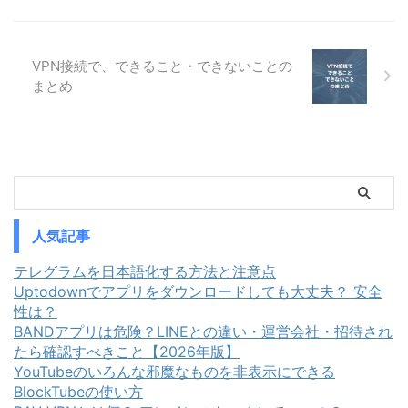
ターネット接続も切断してくれる
iPhone・Android・Windows・
ので、情報が漏洩することを防ぐ
Macそれぞれの止め方を具体的な
ことができます。 ポイント VPN
手順つきで紹介します。 VPNが
キルスイッチの機能と種類 VPN
勝手にオンになる5つの原因 VPN
VPN接続で、できること・できないことの
キルスイッチの注意点 VPN接続
が勝手にオンになるといっても、
まとめ
が不安定な場合の対応方法 おす
原因はひとつではありません。ま
すめのVPNプロバイダー VPNキ
ずは自分がどのケースに当てはま
ルスイッチと ...
るかを確認しましょう。 1. オン
デマンド接続や自動接続 ...
人気記事
テレグラムを日本語化する方法と注意点
Uptodownでアプリをダウンロードしても大丈夫？ 安全
性は？
BANDアプリは危険？LINEとの違い・運営会社・招待され
たら確認すべきこと【2026年版】
YouTubeのいろんな邪魔なものを非表示にできる
BlockTubeの使い方