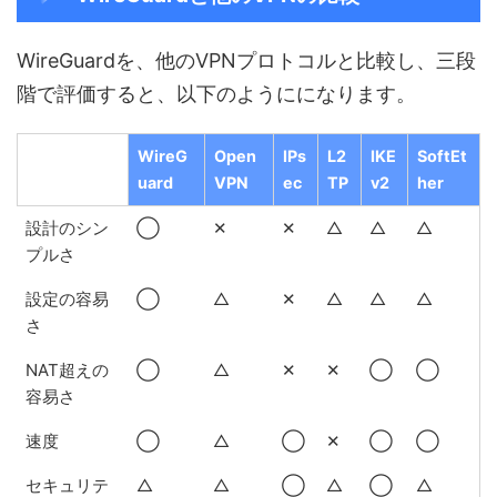
WireGuardを、他のVPNプロトコルと比較し、三段
階で評価すると、以下のようにになります。
WireG
Open
IPs
L2
IKE
SoftEt
uard
VPN
ec
TP
v2
her
設計のシン
◯
✕
✕
△
△
△
プルさ
設定の容易
◯
△
✕
△
△
△
さ
NAT超えの
◯
△
✕
✕
◯
◯
容易さ
速度
◯
△
◯
✕
◯
◯
セキュリテ
△
△
◯
△
◯
△