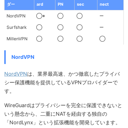
ダー
ard
PN
sec
nect
NordVPN
◯※
◯
◯
ー
Surfshark
◯
◯
◯
ー
MillenVPN
◯
◯
◯
◯
NordVPN
NordVPN
は、業界最高速、かつ徹底したプライバ
シー保護機能を提供しているVPNプロバイダーで
す。
WireGuardはプライバシーを完全に保護できないと
いう懸念から、二重にNATを経由する独自の
「NordLynx」という拡張機能を開発しています。