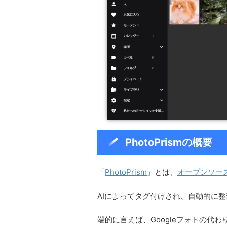
PhotoPrismの概要
「
PhotoPrism
」とは、
オープンソー
AIによってタグ付けされ、自動的に
端的に言えば、Googleフォトの代