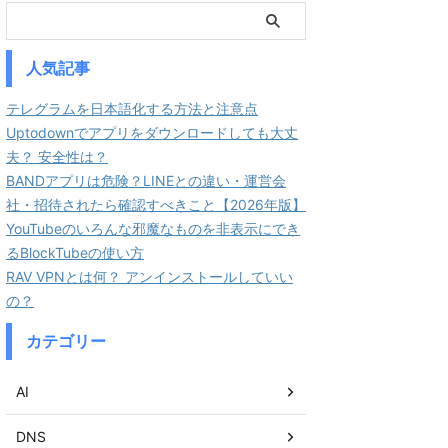
人気記事
テレグラムを日本語化する方法と注意点
Uptodownでアプリをダウンロードしても大丈
夫？ 安全性は？
BANDアプリは危険？LINEとの違い・運営会
社・招待されたら確認すべきこと【2026年版】
YouTubeのいろんな邪魔なものを非表示にでき
るBlockTubeの使い方
RAV VPNとは何？ アンインストールしていい
の？
カテゴリー
AI
DNS