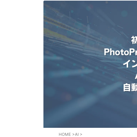
HOME
>
AI
>