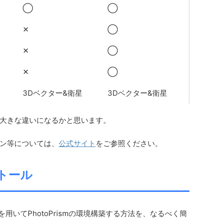
◯
◯
✕
◯
✕
◯
✕
◯
3Dベクター&衛星
3Dベクター&衛星
大きな違いになるかと思います。
ン等については、
公式サイト
をご参照ください。
ストール
omposeを用いてPhotoPrismの環境構築する方法を、なるべく簡