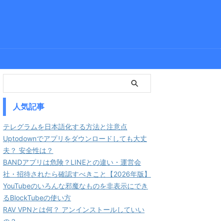
人気記事
テレグラムを日本語化する方法と注意点
Uptodownでアプリをダウンロードしても大丈
夫？ 安全性は？
BANDアプリは危険？LINEとの違い・運営会
社・招待されたら確認すべきこと【2026年版】
YouTubeのいろんな邪魔なものを非表示にでき
るBlockTubeの使い方
RAV VPNとは何？ アンインストールしていい