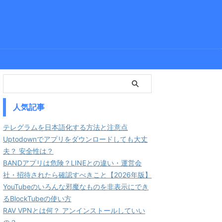
人気記事
テレグラムを日本語化する方法と注意点
Uptodownでアプリをダウンロードしても大丈
夫？ 安全性は？
BANDアプリは危険？LINEとの違い・運営会
社・招待されたら確認すべきこと【2026年版】
YouTubeのいろんな邪魔なものを非表示にでき
るBlockTubeの使い方
RAV VPNとは何？ アンインストールしていい