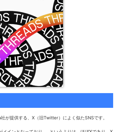
a社が提供する、X（旧Twitter）によく似たSNSです。
共有がメインとなっており……というよりは、ほぼXであり、X