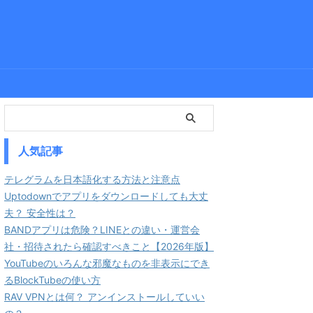
人気記事
テレグラムを日本語化する方法と注意点
Uptodownでアプリをダウンロードしても大丈
夫？ 安全性は？
BANDアプリは危険？LINEとの違い・運営会
社・招待されたら確認すべきこと【2026年版】
YouTubeのいろんな邪魔なものを非表示にでき
るBlockTubeの使い方
RAV VPNとは何？ アンインストールしていい