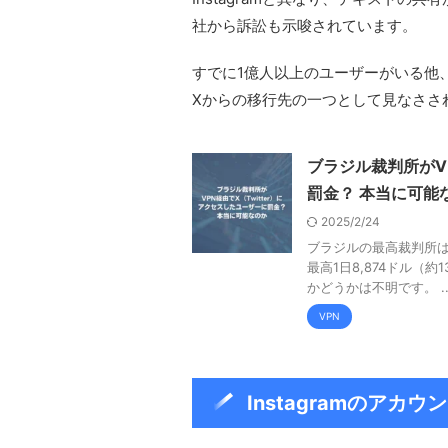
社から訴訟も示唆されています。
すでに1億人以上のユーザーがいる他
Xからの移行先の一つとして見なささ
ブラジル裁判所がVP
罰金？ 本当に可能
2025/2/24
ブラジルの最高裁判所は、
最高1日8,874ドル（
かどうかは不明です。 ..
VPN
Instagramのアカ