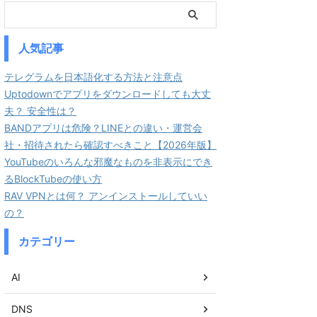
人気記事
テレグラムを日本語化する方法と注意点
Uptodownでアプリをダウンロードしても大丈
夫？ 安全性は？
BANDアプリは危険？LINEとの違い・運営会
社・招待されたら確認すべきこと【2026年版】
YouTubeのいろんな邪魔なものを非表示にでき
るBlockTubeの使い方
RAV VPNとは何？ アンインストールしていい
の？
カテゴリー
AI
DNS