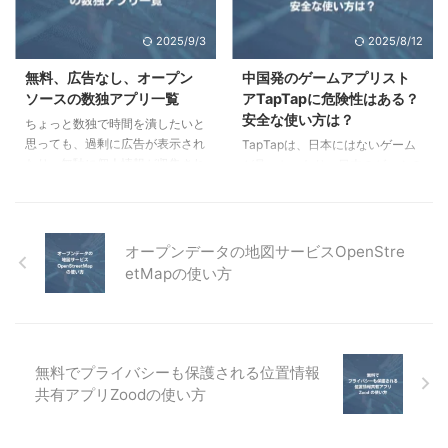
BlueStacksの5と10、クラウド対
どうかという前に、ほとんどのゲ
応ゲーム、地域制限、VPNの関係
ームが起動しなかったので、使用
2025/9/3
2025/8/12
について、分かりやすく解説して
することは推奨しません。この記
います。 ポイント BlueStacks
事では、インストール時の注意点
無料、広告なし、オープン
中国発のゲームアプリスト
5、10、now.ggの関係 エミュレ
と、実際にゲームの起動を試して
ソースの数独アプリ一覧
アTapTapに危険性はある？
ーター対応ゲームとクラウド対応
みた結果をご紹介しています。
安全な使い方は？
ちょっと数独で時間を潰したいと
ゲーム クラウド対応ゲームの地
MEmu PLAYの危険性 MEmu
思っても、過剰に広告が表示され
TapTapは、日本にはないゲーム
域 ...
PLAYの概要と、安全性、危険性
たり、無駄に個人情報が収集され
が見つかったり、日本のゲームの
について解説します。 MEmu
たりと、挙動の怪しいアプリが多
海外バージョンがインストールで
Play ...
いです。この記事では、完全無料
きたりする、人気のゲームアプリ
で、広告表示がなく、かつオープ
ストアです。しかし中国系である
ンソースの数独アプリを、iOS、
ことから、安全性が疑問視される
オープンデータの地図サービスOpenStre
Android、Windows、Webブラウ
こともあります。この記事では、
etMapの使い方
ザ別に、計12個集めました。 iOS
TapTapでは何が危険となり、ど
1選 SwiftSuDoKu 無料で広告が
うすれば安全に使えるのかについ
ない数独アプリというのは色々あ
て解説しています。 ポイント
ると思いますが、オープンソース
TapTapとは TapTapの3つの使い
という条件が加わると、iOSで私
方 プロセカ海外版をインストー
無料でプライバシーも保護される位置情報
が見つけたのはこの
ルしてみる TapTapの問題点とお
共有アプリZoodの使い方
「SwiftSuDoKu」のみです。 数
すすめの使い方 TapTapの危険性
字のみのシンプルな数独で ...
とは TapTapの概要と、どこに危
険性があるのかについて ...