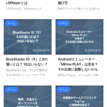
LDPlayerとは
遊び方
LDPlayerは、Windows上で
無料でマイクラ風ゲームを遊びた
Androidゲームを実行できるエミ
いならば「Luanti」をおすすめし
ュレーターです。他のAndroidエ
ます。オープンソースで開発され
ミュレーターより軽量だとされて
ているゲームエンジンで、複数の
ゲーム
ゲーム
いますが、実際に試したところ、
ゲームが遊べる他、MODにより
動作しないゲームも多々ありまし
自由にカスタマイズすることがで
た。この記事では、LDPlayerの
きます。マインクラフト本家に寄
安全性と危険性、実際にゲームの
せることも可能です。この記事で
インストールを試してみた結果に
は、Luantiの基本的な遊び方と、
2025/8/12
2025/8/12
ついてご紹介します。 LDPlayer
Tailscaleを利用してマルチプレ
とは LDPlayerの特徴とバージョ
イする方法について解説します。
BlueStacks 10（X）と5の
Androidエミュレーター
ンの違い、中国企業特有の危険性
Luanti / Minetestとは 概要 開発
違いとは？ 10はいらない？
「MEmu PLAY」は安全？
について解説します。 LDPlayer
の歴史 料金 / ライセンス 教育現
それ以前に起動しないかも
BlueStacks 5は、PC上で動作す
の概要 「LDPlayer」とは、香港
場での活用 概要 「Luanti」と
るAndroidエミュレーターです。
MEmu Playは、ゲーム向けの軽
のJUST OKAY LIMIT ...
は、オープンソースで開発されて
BlueStacks 10（X）は、PC上で
量Androidエミュレーターです。
いる、 ...
はなくクラウド上で動作するとい
しかし、開発は中国企業であり、
うことなのですが、実際に使って
アンチウイルスソフトにより、ウ
ゲーム
ゲーム
みると、よく分からないページに
イルス判定されることもあるよう
飛ばされて、意味不明なことにな
です。使用しても安全でしょう
ります。この記事では、
か？ 私が試したところ、安全か