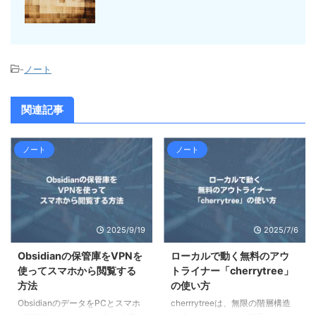
-
ノート
関連記事
ノート
ノート
2025/9/19
2025/7/6
Obsidianの保管庫をVPNを
ローカルで動く無料のアウ
使ってスマホから閲覧する
トライナー「cherrytree」
方法
の使い方
ObsidianのデータをPCとスマホ
cherrrytreeは、無限の階層構造