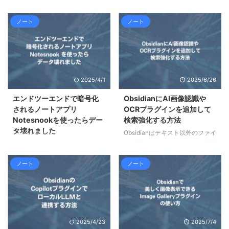
で同期しようとすると色々大変で
を持つことができる軽量なノート
すが、閲覧のみであれば比較的簡
アプリです。機能は少ないです
単です。この記事では、Obsidian
が、キーボード操作だけで完結す
ノート
ノート
Local Vault Serverプラグインと
る軽量なノートアプリを探してい
Tailscaleを使用し、スマホのブ
るのであれば、向いているかもし
ラウザから、PC内のObsidianフ
れません。この記事では、
ァイルを直接参照する方法をご紹
cherrytreeの使い方と注意点、使
介します。 ObsidianのPCとスマ
ってみた感想についてご紹介して
2025/4/1
2025/6/26
ホの同期は難しい Obsidianとは
います。 cherrytreeとは
Obsidianで同期をする方法 同期
cherrytreeの概要と特徴をご紹介
エンドツーエンドで暗号化
ObsidianにAI画像認識や
の問題点 閲覧のみなら簡単
します。 cherrytreeの概要
されるノートアプリ
OCRプラグインを追加して
Obsidianとは 「Obsidian」と
「cherrytree」とは、Windows、
Notesnookを使ったらデー
検索強化する方法
は、ローカルで動作するノート ...
macOS、Linuxで動作する、アウ
タ壊れました
Obsidianはテキスト以外のファイ
トライナー（アウトラインプロセ
ルを扱うこともできますが、検索
Notesnookは、エンドツーエンド
...
に対応していません。しかし複数
で暗号化され、マルチデバイスで
のプラグインを組み合わせれば、
ノート
ノート
同期ができるノートアプリです。
PDFの中身や、画像検索をするこ
NotionやEvernote等と異なり、
とも可能となります。この記事で
システム管理者に検閲される心配
は、Obsidianのプラグインである
がありません。ObsidianやJoplin
「Omnisearch」「Text
のように同期で悩む必要もありま
Extractor」「AI Image
せん。誰でも簡単に使用すること
2025/4/23
2025/7/4
Analyzer」の使い方と注意点に
ができます。ですが、検証中にデ